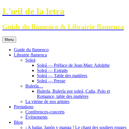
Aller
L'œil de la letra
au
contenu
Guide du flamenco & Librairie flamenca
Menu
Guide du flamenco
Librairie flamenca
Soleá
Soleá — Préface de Jean-Marc Adolphe
Soleá — Extraits
Soleá — Table des matières
Soleá — Presse
Bulería…
Bulería, Bulería por soleá, Caña, Polo et
Romance, table des matières
La vitrine de nos artistes
Prestations
Conférences-concerts
Événements
Blog
¡ A bailar, Japón y manga ! Le chant des souliers rouges