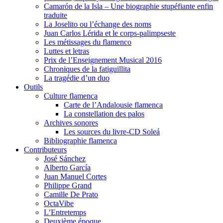
Camarón de la Isla – Une biographie stupéfiante enfin
traduite
La Joselito ou l’échange des noms
Juan Carlos Lérida et le corps-palimpseste
Les métissages du flamenco
Luttes et letras
Prix de l’Enseignement Musical 2016
Chroniques de la fatiguillita
La tragédie d’un duo
Outils
Culture flamenca
Carte de l’Andalousie flamenca
La constellation des palos
Archives sonores
Les sources du livre-CD Soleá
Bibliographie flamenca
Contributeurs
José Sánchez
Alberto García
Juan Manuel Cortes
Philippe Grand
Camille De Prato
OctaVibe
L’Entretemps
Deuxième époque