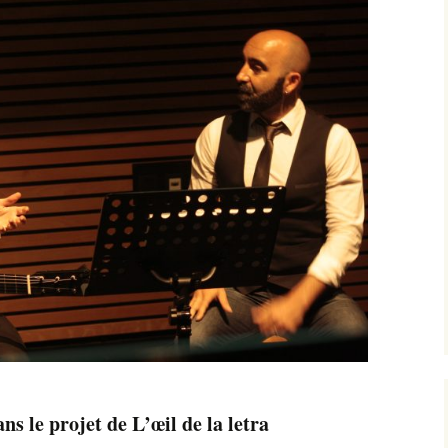
Soleá — Presse
des noms
Camille De Prato
V
Juan Carlos Lérida et le
L
corps-palimpseste
OctaVibe
Les métissages du
L’Entretemps
flamenco
Deuxième époque
Luttes et letras
Soutiens financiers
Prix de l’Enseignement
Musical 2016
Chroniques de la
fatiguillita
La tragédie d’un duo
s le projet de L’œil de la letra