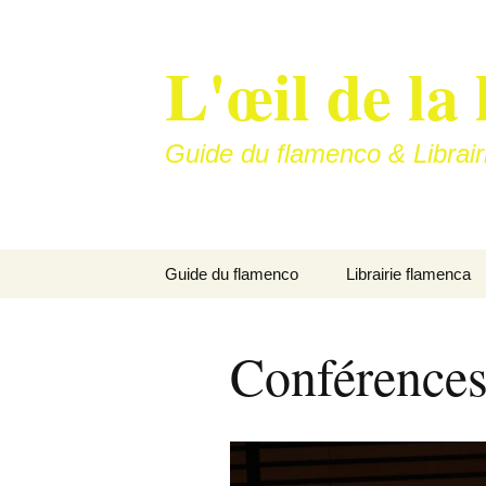
Aller
au
L'œil de la 
contenu
Guide du flamenco & Librair
Guide du flamenco
Librairie flamenca
Soleá
Conférences
Bulería…
La vitrine de nos art