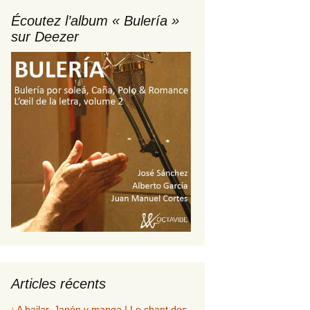
Écoutez l’album « Bulería »
alidation de commande
sur Deezer
p
Articles récents
¡ A bailar, Japón y manga ! Le chant des