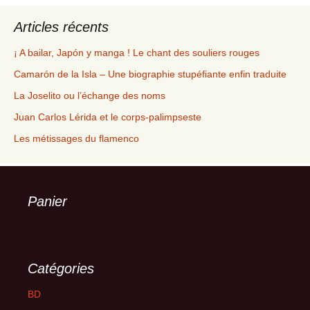
Articles récents
¡ A bailar, Japón y manga ! Le chant des souliers rouges
Camarón de la Isla – Une biographie stupéfiante enfin traduite
La Joselito ou l’échange des noms
Juan Carlos Lérida et le corps-palimpseste
Les métissages du flamenco
Panier
Catégories
BD