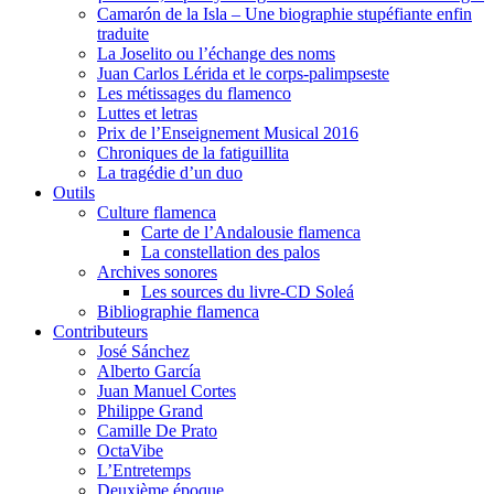
Camarón de la Isla – Une biographie stupéfiante enfin
traduite
La Joselito ou l’échange des noms
Juan Carlos Lérida et le corps-palimpseste
Les métissages du flamenco
Luttes et letras
Prix de l’Enseignement Musical 2016
Chroniques de la fatiguillita
La tragédie d’un duo
Outils
Culture flamenca
Carte de l’Andalousie flamenca
La constellation des palos
Archives sonores
Les sources du livre-CD Soleá
Bibliographie flamenca
Contributeurs
José Sánchez
Alberto García
Juan Manuel Cortes
Philippe Grand
Camille De Prato
OctaVibe
L’Entretemps
Deuxième époque