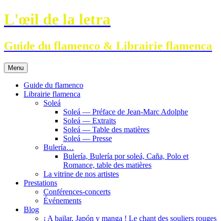
Aller
L'œil de la letra
au
contenu
Guide du flamenco & Librairie flamenca
Menu
Guide du flamenco
Librairie flamenca
Soleá
Soleá — Préface de Jean-Marc Adolphe
Soleá — Extraits
Soleá — Table des matières
Soleá — Presse
Bulería…
Bulería, Bulería por soleá, Caña, Polo et
Romance, table des matières
La vitrine de nos artistes
Prestations
Conférences-concerts
Événements
Blog
¡ A bailar, Japón y manga ! Le chant des souliers rouges