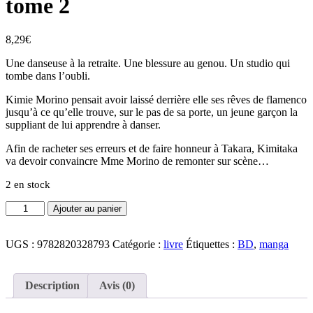
tome 2
8,29
€
Une danseuse à la retraite. Une blessure au genou. Un studio qui
tombe dans l’oubli.
Kimie Morino pensait avoir laissé derrière elle ses rêves de flamenco
jusqu’à ce qu’elle trouve, sur le pas de sa porte, un jeune garçon la
suppliant de lui apprendre à danser.
Afin de racheter ses erreurs et de faire honneur à Takara, Kimitaka
va devoir convaincre Mme Morino de remonter sur scène…
2 en stock
quantité
Ajouter au panier
de
Le
chant
UGS :
9782820328793
Catégorie :
livre
Étiquettes :
BD
,
manga
des
souliers
rouges,
Description
Avis (0)
tome
2