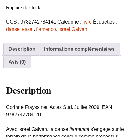
Rupture de stock
UGS :
9782742784141
Catégorie :
livre
Étiquettes :
danse
,
essai
,
flamenco
,
Israel Galván
Description
Informations complémentaires
Avis (0)
Description
Corinne Frayssinet, Actes Sud, Juillet 2009, EAN
9782742784141
Avec Israel Galván, la danse
flamenca
s’engage sur le
terrain de la performance conçue comme processus