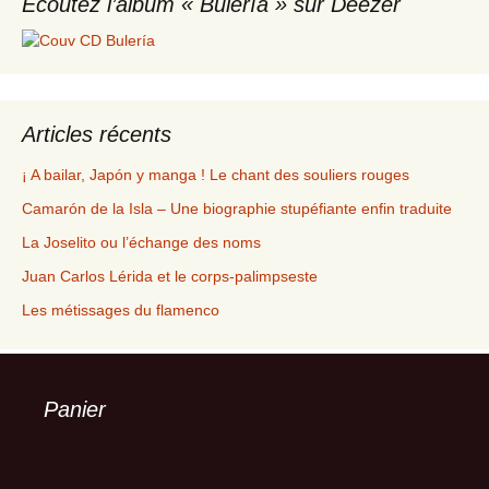
Écoutez l’album « Bulería » sur Deezer
Articles récents
¡ A bailar, Japón y manga ! Le chant des souliers rouges
Camarón de la Isla – Une biographie stupéfiante enfin traduite
La Joselito ou l’échange des noms
Juan Carlos Lérida et le corps-palimpseste
Les métissages du flamenco
Panier