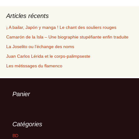
Articles récents
¡ A bailar, Japón y manga ! Le chant des souliers rouges
Camarón de la Isla – Une biographie stupéfiante enfin traduite
La Joselito ou l’échange des noms
Juan Carlos Lérida et le corps-palimpseste
Les métissages du flamenco
Panier
Catégories
BD