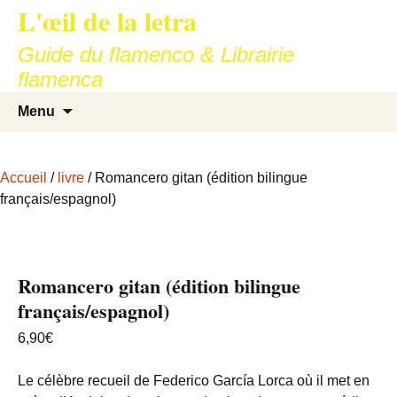
L'œil de la letra
Aller
au
Guide du flamenco & Librairie
contenu
flamenca
Recherc
Menu
Accueil
/
livre
/ Romancero gitan (édition bilingue
français/espagnol)
Romancero gitan (édition bilingue
français/espagnol)
6,90
€
Le célèbre recueil de Federico García Lorca où il met en