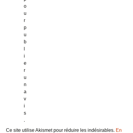
o
u
r
p
u
b
l
i
e
r
u
n
a
v
i
s
.
Ce site utilise Akismet pour réduire les indésirables.
En