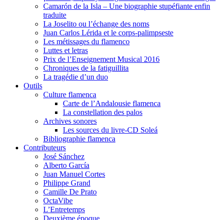
Camarón de la Isla – Une biographie stupéfiante enfin
traduite
La Joselito ou l’échange des noms
Juan Carlos Lérida et le corps-palimpseste
Les métissages du flamenco
Luttes et letras
Prix de l’Enseignement Musical 2016
Chroniques de la fatiguillita
La tragédie d’un duo
Outils
Culture flamenca
Carte de l’Andalousie flamenca
La constellation des palos
Archives sonores
Les sources du livre-CD Soleá
Bibliographie flamenca
Contributeurs
José Sánchez
Alberto García
Juan Manuel Cortes
Philippe Grand
Camille De Prato
OctaVibe
L’Entretemps
Deuxième époque