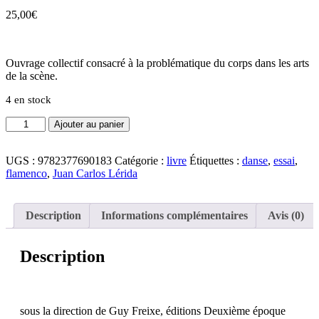
25,00
€
Ouvrage collectif consacré à la problématique du corps dans les arts
de la scène.
4 en stock
quantité
Ajouter au panier
de
Le
corps,
UGS :
9782377690183
Catégorie :
livre
Étiquettes :
danse
,
essai
,
ses
flamenco
,
Juan Carlos Lérida
dimensions
cachées,
pratiques
Description
Informations complémentaires
Avis (0)
scéniques
Description
sous la direction de Guy Freixe, éditions Deuxième époque