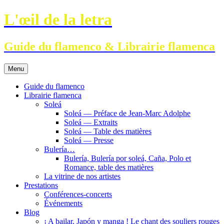
Aller
L'œil de la letra
au
contenu
Guide du flamenco & Librairie flamenca
Menu
Guide du flamenco
Librairie flamenca
Soleá
Soleá — Préface de Jean-Marc Adolphe
Soleá — Extraits
Soleá — Table des matières
Soleá — Presse
Bulería…
Bulería, Bulería por soleá, Caña, Polo et
Romance, table des matières
La vitrine de nos artistes
Prestations
Conférences-concerts
Événements
Blog
¡ A bailar, Japón y manga ! Le chant des souliers rouges