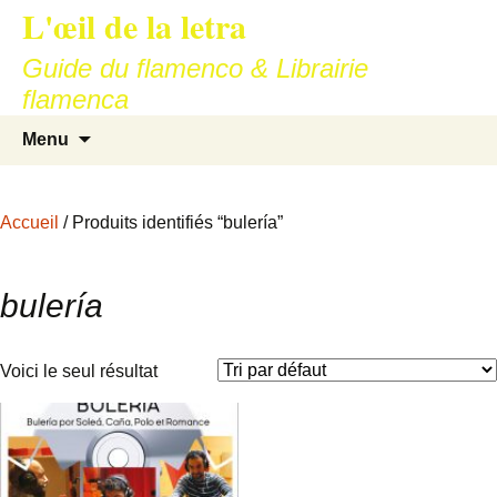
L'œil de la letra
Aller
au
Guide du flamenco & Librairie
contenu
flamenca
Recherc
Menu
Accueil
/ Produits identifiés “bulería”
bulería
Voici le seul résultat