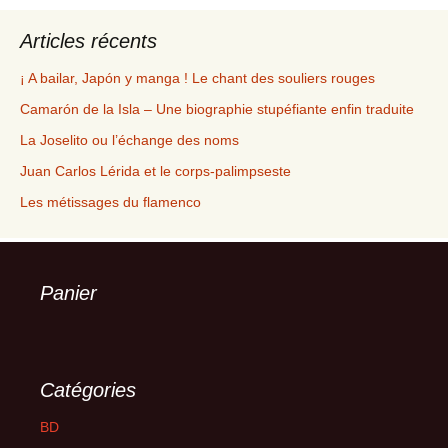
Articles récents
¡ A bailar, Japón y manga ! Le chant des souliers rouges
Camarón de la Isla – Une biographie stupéfiante enfin traduite
La Joselito ou l’échange des noms
Juan Carlos Lérida et le corps-palimpseste
Les métissages du flamenco
Panier
Catégories
BD