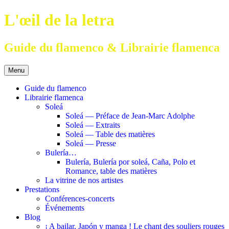
Aller
L'œil de la letra
au
contenu
Guide du flamenco & Librairie flamenca
Menu
Guide du flamenco
Librairie flamenca
Soleá
Soleá — Préface de Jean-Marc Adolphe
Soleá — Extraits
Soleá — Table des matières
Soleá — Presse
Bulería…
Bulería, Bulería por soleá, Caña, Polo et
Romance, table des matières
La vitrine de nos artistes
Prestations
Conférences-concerts
Événements
Blog
¡ A bailar, Japón y manga ! Le chant des souliers rouges