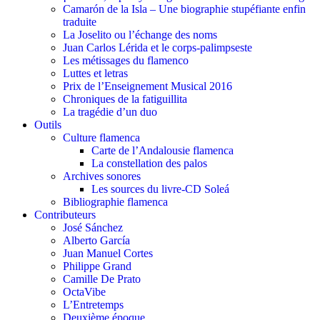
Camarón de la Isla – Une biographie stupéfiante enfin
traduite
La Joselito ou l’échange des noms
Juan Carlos Lérida et le corps-palimpseste
Les métissages du flamenco
Luttes et letras
Prix de l’Enseignement Musical 2016
Chroniques de la fatiguillita
La tragédie d’un duo
Outils
Culture flamenca
Carte de l’Andalousie flamenca
La constellation des palos
Archives sonores
Les sources du livre-CD Soleá
Bibliographie flamenca
Contributeurs
José Sánchez
Alberto García
Juan Manuel Cortes
Philippe Grand
Camille De Prato
OctaVibe
L’Entretemps
Deuxième époque