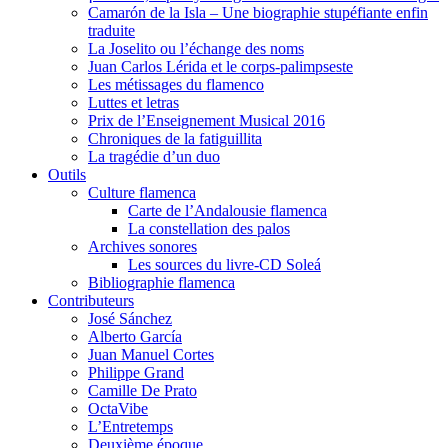
Camarón de la Isla – Une biographie stupéfiante enfin
traduite
La Joselito ou l’échange des noms
Juan Carlos Lérida et le corps-palimpseste
Les métissages du flamenco
Luttes et letras
Prix de l’Enseignement Musical 2016
Chroniques de la fatiguillita
La tragédie d’un duo
Outils
Culture flamenca
Carte de l’Andalousie flamenca
La constellation des palos
Archives sonores
Les sources du livre-CD Soleá
Bibliographie flamenca
Contributeurs
José Sánchez
Alberto García
Juan Manuel Cortes
Philippe Grand
Camille De Prato
OctaVibe
L’Entretemps
Deuxième époque