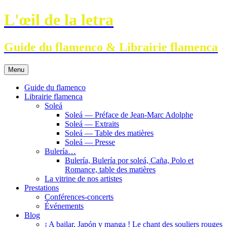
Aller
L'œil de la letra
au
contenu
Guide du flamenco & Librairie flamenca
Menu
Guide du flamenco
Librairie flamenca
Soleá
Soleá — Préface de Jean-Marc Adolphe
Soleá — Extraits
Soleá — Table des matières
Soleá — Presse
Bulería…
Bulería, Bulería por soleá, Caña, Polo et
Romance, table des matières
La vitrine de nos artistes
Prestations
Conférences-concerts
Événements
Blog
¡ A bailar, Japón y manga ! Le chant des souliers rouges