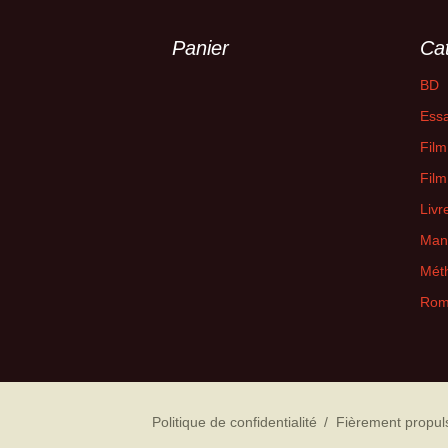
Panier
Ca
BD
Essa
Film
Film
Livr
Man
Mét
Rom
Politique de confidentialité
Fièrement propul