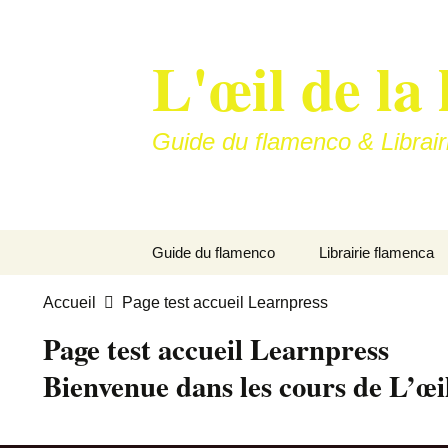
Aller
au
L'œil de la 
contenu
Guide du flamenco & Librair
Guide du flamenco
Librairie flamenca
Soleá
Accueil
Page test accueil Learnpress
Page test accueil Learnpress
Bulería…
Bienvenue dans les cours de L’œil
La vitrine de nos art