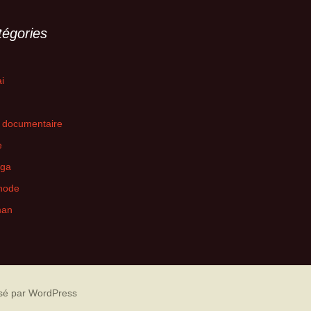
Soleá — Presse
des noms
Camille De Prato
V
tégories
Juan Carlos Lérida et le
L
corps-palimpseste
OctaVibe
i
Les métissages du
L’Entretemps
flamenco
Deuxième époque
 documentaire
Luttes et letras
e
Soutiens financiers
Prix de l’Enseignement
Musical 2016
ga
hode
Chroniques de la
fatiguillita
an
La tragédie d’un duo
sé par WordPress