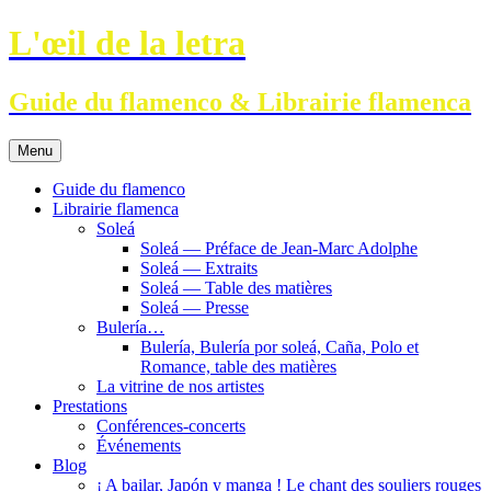
Aller
L'œil de la letra
au
contenu
Guide du flamenco & Librairie flamenca
Menu
Guide du flamenco
Librairie flamenca
Soleá
Soleá — Préface de Jean-Marc Adolphe
Soleá — Extraits
Soleá — Table des matières
Soleá — Presse
Bulería…
Bulería, Bulería por soleá, Caña, Polo et
Romance, table des matières
La vitrine de nos artistes
Prestations
Conférences-concerts
Événements
Blog
¡ A bailar, Japón y manga ! Le chant des souliers rouges