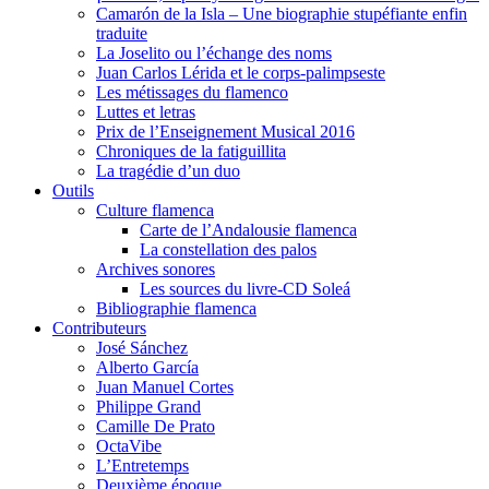
Camarón de la Isla – Une biographie stupéfiante enfin
traduite
La Joselito ou l’échange des noms
Juan Carlos Lérida et le corps-palimpseste
Les métissages du flamenco
Luttes et letras
Prix de l’Enseignement Musical 2016
Chroniques de la fatiguillita
La tragédie d’un duo
Outils
Culture flamenca
Carte de l’Andalousie flamenca
La constellation des palos
Archives sonores
Les sources du livre-CD Soleá
Bibliographie flamenca
Contributeurs
José Sánchez
Alberto García
Juan Manuel Cortes
Philippe Grand
Camille De Prato
OctaVibe
L’Entretemps
Deuxième époque