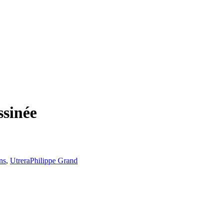
ssinée
ns
,
Utrera
Philippe Grand