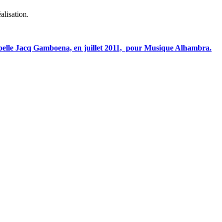
alisation.
Isabelle Jacq Gamboena, en juillet 2011, pour Musique Alhambra.