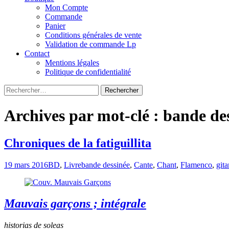
Mon Compte
Commande
Panier
Conditions générales de vente
Validation de commande Lp
Contact
Mentions légales
Politique de confidentialité
Rechercher :
Archives par mot-clé : bande de
Chroniques de la fatiguillita
19 mars 2016
BD
,
Livre
bande dessinée
,
Cante
,
Chant
,
Flamenco
,
gita
Mauvais garçons ; intégrale
historias de soleas