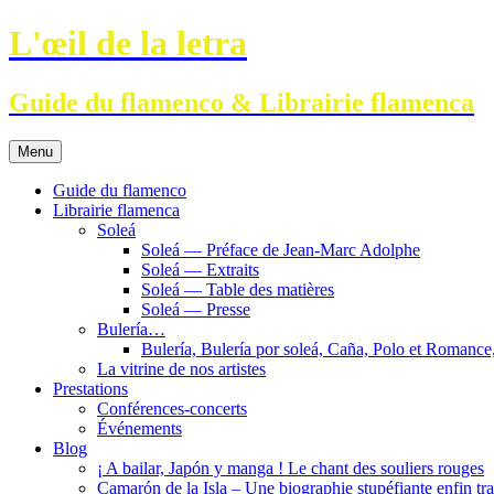
Aller
L'œil de la letra
au
contenu
Guide du flamenco & Librairie flamenca
Menu
Guide du flamenco
Librairie flamenca
Soleá
Soleá — Préface de Jean-Marc Adolphe
Soleá — Extraits
Soleá — Table des matières
Soleá — Presse
Bulería…
Bulería, Bulería por soleá, Caña, Polo et Romance,
La vitrine de nos artistes
Prestations
Conférences-concerts
Événements
Blog
¡ A bailar, Japón y manga ! Le chant des souliers rouges
Camarón de la Isla – Une biographie stupéfiante enfin tra