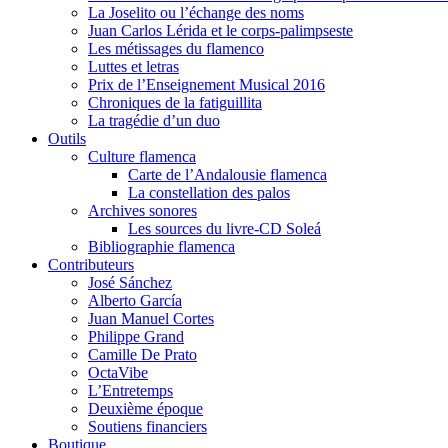
La Joselito ou l’échange des noms
Juan Carlos Lérida et le corps-palimpseste
Les métissages du flamenco
Luttes et letras
Prix de l’Enseignement Musical 2016
Chroniques de la fatiguillita
La tragédie d’un duo
Outils
Culture flamenca
Carte de l’Andalousie flamenca
La constellation des palos
Archives sonores
Les sources du livre-CD Soleá
Bibliographie flamenca
Contributeurs
José Sánchez
Alberto García
Juan Manuel Cortes
Philippe Grand
Camille De Prato
OctaVibe
L’Entretemps
Deuxième époque
Soutiens financiers
Boutique