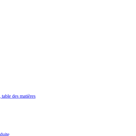
 table des matières
duite