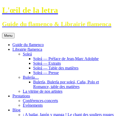
Aller
L'œil de la letra
au
contenu
Guide du flamenco & Librairie flamenca
Menu
Guide du flamenco
Librairie flamenca
Soleá
Soleá — Préface de Jean-Marc Adolphe
Soleá — Extraits
Soleá — Table des matières
Soleá — Presse
Bulería…
Bulería, Bulería por soleá, Caña, Polo et
Romance, table des matières
La vitrine de nos artistes
Prestations
Conférences-concerts
Événements
Blog
¡ A bailar, Japón y manga ! Le chant des souliers rouges