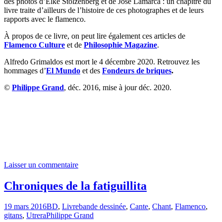
des photos d’Elke Stolzenberg et de José Lamarca : un chapitre du
livre traite d’ailleurs de l’histoire de ces photographes et de leurs
rapports avec le flamenco.
À propos de ce livre, on peut lire également ces articles de
Flamenco Culture
et de
Philosophie Magazine
.
Alfredo Grimaldos est mort le 4 décembre 2020. Retrouvez les
hommages d’
El Mundo
et des
Fondeurs de briques
.
©
Philippe Grand
, déc. 2016, mise à jour déc. 2020.
Laisser un commentaire
Chroniques de la fatiguillita
19 mars 2016
BD
,
Livre
bande dessinée
,
Cante
,
Chant
,
Flamenco
,
gitans
,
Utrera
Philippe Grand