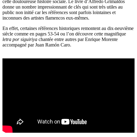
cette douloureuse histoire sociale. Le livre d’Alfredo Grimaldos
donne un nombre impressionnant de clés qui sont très utiles au
public non initié car les références sont parfois lointaines et
inconnues des artistes flamencos eux-mêmes.
En effet, certaines références historiques remontent au dix-neuvième
siècle comme en pages 53-54 ou l’on découvre cette magnifique
letra por siguiriya
chantée entre autres par Enrique Morente
accompagné par Juan Ramón Caro.