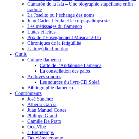
Camarón de la Isla – Une biographie stupéfiante enfin
traduite
La Joselito ou l’échange des noms
Juan Carlos Lérida et le corps-palimpseste
Les métissages du flamenco
Luttes et letras
Prix de l’Enseignement Musical 2016
Chroniques de la fatiguillita
La tragédie d’un duo
Outils
Culture flamenca
Carte de l’Andalousie flamenca
La constellation des palos
Archives sonores
Les sources du livre-CD Soleá
Bibliographie flamenca
Contributeurs
José Sánchez
Alberto García
Juan Manuel Cortes
Philippe Grand
Camille De Prato
OctaVibe
L’Entretemps
Deuxième époque