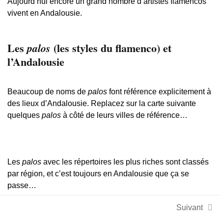
Aujourd’hui encore un grand nombre d’artistes flamencos
Film
vivent en Andalousie.
Film documentaire
Livre
Les
(les styles du flamenco) et
palos
Manga
l’Andalousie
Méthode
Roman
Beaucoup de noms de
palos
font référence explicitement à
des lieux d’Andalousie. Replacez sur la carte suivante
quelques
palos
à côté de leurs villes de référence…
Politique de confidentialité
Fièrement propulsé par WordPress
Les
palos
avec les répertoires les plus riches sont classés
par région, et c’est toujours en Andalousie que ça se
passe…
la
soleá
de Triana (un quartier de Sevilla), de Cádiz,
Suivant
d’Alcalá…