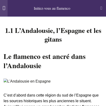
L'œil de la letra
Aller
Initiez-vous au flamenco
au
Guide du flamenco & Librairie
contenu
flamenca
1 Découvrez la culture
2
1.1 L’Andalousie, l’Espagne et les
Recherc
flamenca
Menu
gitans
Accueil
Page test accueil Learnpress
1.1 L’Andalousie, l’Espagne et
les gitans
Le flamenco est ancré dans
100 Minutes
Panier
l’Andalousie
Quiz Découvrez la culture
flamenca
9 Questions
Catégories
2 Pratiquez le flamenco
1
BD
C’est d’abord dans cette région du sud de l’Espagne que
Essai
les sources historiques les plus anciennes le situent.