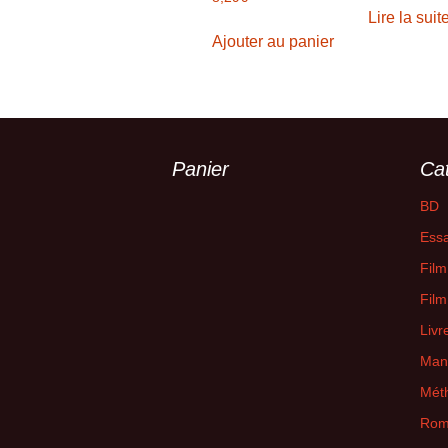
Lire la suit
Ajouter au panier
Panier
Ca
BD
Essa
Film
Film
Livr
Man
Mét
Rom