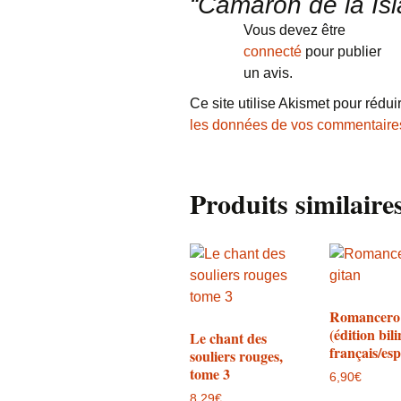
“Camarón de la Isl
Vous devez être
connecté
pour publier
un avis.
Ce site utilise Akismet pour rédui
les données de vos commentaires
Produits similaire
Romancero 
(édition bil
Le chant des
français/es
souliers rouges,
tome 3
6,90
€
8,29
€