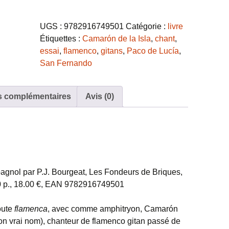
Camarón
de
UGS :
9782916749501
Catégorie :
livre
la
Étiquettes :
Camarón de la Isla
,
chant
,
Isla,
essai
,
flamenco
,
gitans
,
Paco de Lucía
,
La
San Fernando
douleur
d'un
prince
s complémentaires
Avis (0)
spagnol par P.J. Bourgeat, Les Fondeurs de Briques,
240 p., 18.00 €, EAN 9782916749501
oute
flamenca
, avec comme amphitryon, Camarón
on vrai nom), chanteur de flamenco gitan passé de