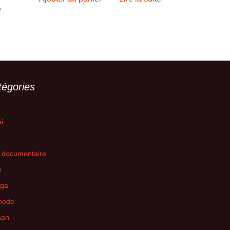
e
tégories
i
 documentaire
e
ga
hode
an