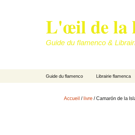
Aller
au
L'œil de la 
contenu
Guide du flamenco & Librair
Guide du flamenco
Librairie flamenca
Soleá
Accueil
/
livre
/ Camarón de la Isl
Bulería…
La vitrine de nos art