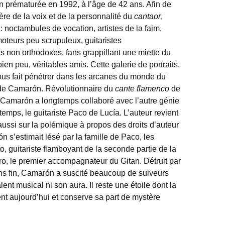
n prématurée en 1992, à l’âge de 42 ans. Afin de
re de la voix et de la personnalité du
cantaor
,
 noctambules de vocation, artistes de la faim,
teurs peu scrupuleux, guitaristes
non orthodoxes, fans grappillant une miette du
en peu, véritables amis. Cette galerie de portraits,
 nous fait pénétrer dans les arcanes du monde du
 de Camarón. Révolutionnaire du
cante flamenco
de
 Camarón a longtemps collaboré avec l’autre génie
mps, le guitariste Paco de Lucía. L’auteur revient
s aussi sur la polémique à propos des droits d’auteur
n s’estimait lésé par la famille de Paco, les
, guitariste flamboyant de la seconde partie de la
, le premier accompagnateur du Gitan. Détruit par
sans fin, Camarón a suscité beaucoup de suiveurs
lent musical ni son aura. Il reste une étoile dont la
t aujourd’hui et conserve sa part de mystère