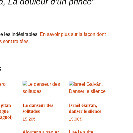
a, La douleur d’un prince”
re les indésirables.
En savoir plus sur la façon dont
 sont traitées
.
s
gitan
Le danseur des
Israël Galvan,
ingue
solitudes
danser le silence
pagnol)
15,20
€
19,00
€
Ajouter au panier
Lire la suite