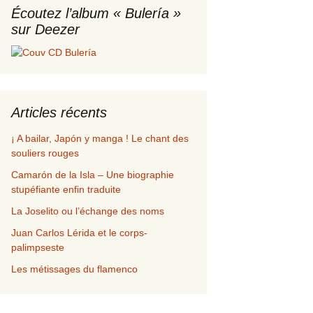
Écoutez l’album « Bulería »
sur Deezer
alidation de commande
p
Articles récents
¡ A bailar, Japón y manga ! Le chant des
souliers rouges
Camarón de la Isla – Une biographie
stupéfiante enfin traduite
La Joselito ou l’échange des noms
Juan Carlos Lérida et le corps-
palimpseste
Les métissages du flamenco