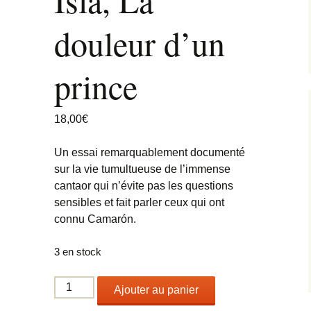
Isla, La
Soleá — Presse
des noms
Camille De Prato
douleur d’un
V
Juan Carlos Lérida et le
L
corps-palimpseste
OctaVibe
prince
Les métissages du
L’Entretemps
flamenco
Deuxième époque
18,00
€
Luttes et letras
Soutiens financiers
Un essai remarquablement documenté
Prix de l’Enseignement
Musical 2016
sur la vie tumultueuse de l’immense
cantaor qui n’évite pas les questions
Chroniques de la
sensibles et fait parler ceux qui ont
fatiguillita
connu Camarón.
La tragédie d’un duo
3 en stock
quantité
Ajouter au panier
de