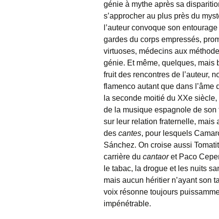
génie à mythe après sa disparitio
s’approcher au plus près du mystè
l’auteur convoque son entourage :
gardes du corps empressés, promo
virtuoses,
médecins aux méthodes 
génie. Et même, quelques, mais bi
fruit des rencontres de l’auteur,
flamenco autant que dans l’âme
la seconde moitié du XXe siècle,
de la musique espagnole de son te
sur leur relation fraternelle, mai
des
cantes
, pour lesquels Camaró
Sánchez. On croise aussi Tomatito
carrière du
cantaor
et Paco Cepero
le tabac, la drogue et les nuits 
mais aucun héritier n’ayant son ta
voix résonne toujours puissammen
impénétrable.