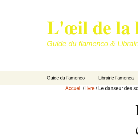
Aller
au
L'œil de la 
contenu
Guide du flamenco & Librair
Guide du flamenco
Librairie flamenca
Accueil
/
livre
/ Le danseur des so
Soleá
Bulería…
La vitrine de nos art