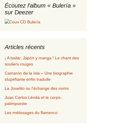
Écoutez l’album « Bulería »
sur Deezer
alidation de commande
p
Articles récents
¡ A bailar, Japón y manga ! Le chant des
souliers rouges
Camarón de la Isla – Une biographie
stupéfiante enfin traduite
La Joselito ou l’échange des noms
Juan Carlos Lérida et le corps-
palimpseste
Les métissages du flamenco