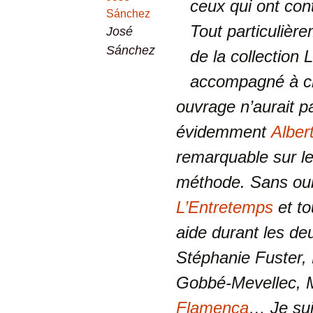
ceux qui ont con
Tout particulièr
José
Sánchez
de la collection 
accompagné à ch
ouvrage n’aurait pa
évidemment
Alber
remarquable sur l
méthode. Sans oubl
L’Entretemps
et to
aide durant les de
Stéphanie Fuster, P
Gobbé-Mevellec, 
Flamenca
… Je sui