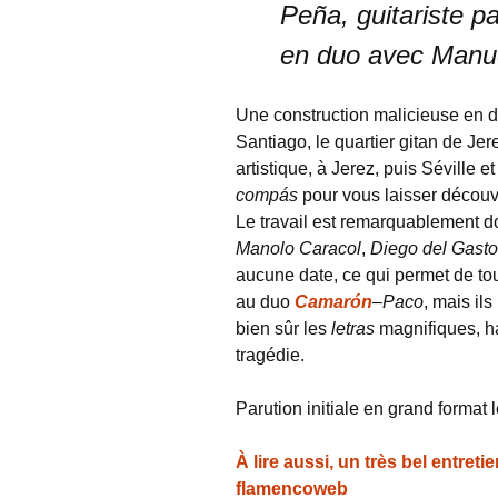
Peña, guitariste pa
en duo avec Manue
Une construction malicieuse en d
Santiago, le quartier gitan de Jer
artistique, à Jerez, puis Séville 
compás
pour vous laisser découvri
Le travail est remarquablement d
Manolo Caracol
,
Diego del Gasto
aucune date, ce qui permet de to
au duo
Camarón
–
Paco
, mais ils
bien sûr les
letras
magnifiques, ha
tragédie.
Parution initiale en grand format
À lire aussi, un très bel entre
flamencoweb