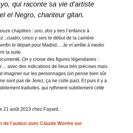
yo, qui raconte sa vie d’artiste
l el Negro, chanteur gitan.
ouze chapitres :
uno
,
dos y tres
l’enfance à
ez ;
cuatro
,
cinco y seis
le début de la carrière
et enfin le départ pour Madrid… Je m’arrête à
medio
r la suite.
ocumenté. On y croise des figures légendaires :
r
… avec des indications de lieux très précises mais
ut imaginer sur les personnages (on pense bien sûr
 ne sont pas de Jerez, ça ne colle pas). Et puis il y a
bilement traduites, qui rythment subtilement cette
 le 21 août 2013 chez Fayard.
tien de l’auteur avec Claude Worms sur