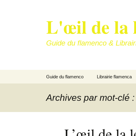
Aller
au
L'œil de la 
contenu
Guide du flamenco & Librair
Guide du flamenco
Librairie flamenca
Soleá
Archives par mot-clé :
Bulería…
La vitrine de nos art
L’œil de la l