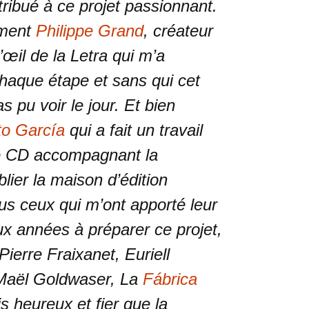
tribué à ce projet passionnant.
ement
Philippe Grand
, créateur
L’œil de la Letra qui m’a
aque étape et sans qui cet
s pu voir le jour. Et bien
to García
qui a fait un travail
e CD accompagnant la
ier la maison d’édition
us ceux qui m’ont apporté leur
ux années à préparer ce projet,
ierre Fraixanet, Euriell
Maël Goldwaser, La
Fábrica
s heureux et fier que la