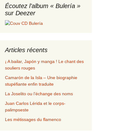
Écoutez l’album « Bulería »
sur Deezer
alidation de commande
p
Articles récents
¡ A bailar, Japón y manga ! Le chant des
souliers rouges
Camarón de la Isla – Une biographie
stupéfiante enfin traduite
La Joselito ou l’échange des noms
Juan Carlos Lérida et le corps-
palimpseste
Les métissages du flamenco