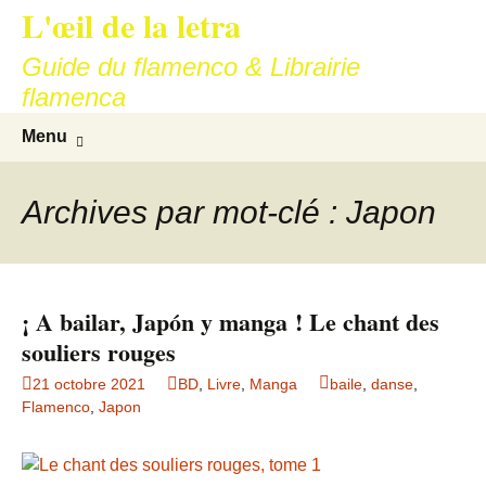
L'œil de la letra
Aller
au
Guide du flamenco & Librairie
contenu
flamenca
Recherc
Menu
Archives par mot-clé : Japon
¡ A bailar, Japón y manga ! Le chant des
souliers rouges
21 octobre 2021
BD
,
Livre
,
Manga
baile
,
danse
,
Flamenco
,
Japon