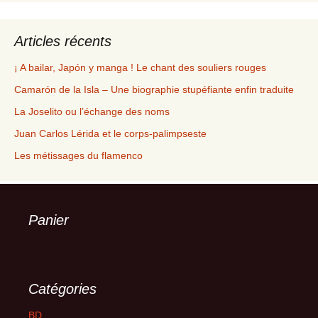
Articles récents
¡ A bailar, Japón y manga ! Le chant des souliers rouges
Camarón de la Isla – Une biographie stupéfiante enfin traduite
La Joselito ou l’échange des noms
Juan Carlos Lérida et le corps-palimpseste
Les métissages du flamenco
Panier
Catégories
BD